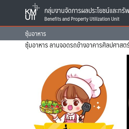
Skip
กลุ่มงานจัดการผลประโยชน์และทรัพ
to
content
ซุ้มอาหาร
ซุ้มอาหาร ลานจอดรถข้างอาคารศิลปศาสตร