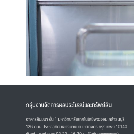
กลุ่มงานจัดการผลประโยชน์และทรัพย์สิน
อาคารสัมมนา ชั้น 1 มหาวิทยาลัยเทคโนโลยีพระจอมเกล้าธนบุรี
126 ถนน ประชาอุทิศ แขวงบางมด เขตทุ่งครุ กรุงเทพฯ 10140
จันทร์ - ศุกร์ เวลา 08.30 - 16.30 น. (ในวันเวลาราชการ)