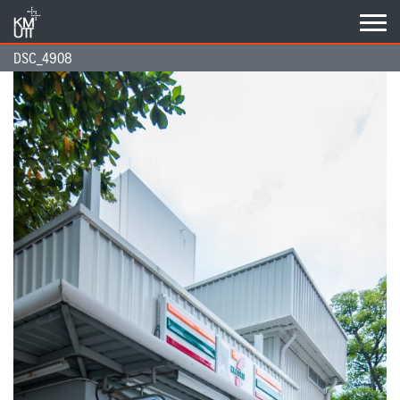
Skip
to
content
DSC_4908